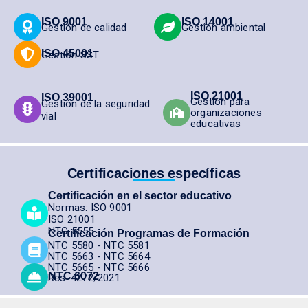
ISO 9001
ISO 14001
Gestión de calidad
Gestión ambiental
ISO 45001
Gestión SST
ISO 21001
ISO 39001
Gestión para
Gestión de la seguridad
organizaciones
vial
educativas
Certificaciones específicas
Certificación en el sector educativo
Normas: ISO 9001
ISO 21001
NTC 5555
Certificación Programas de Formación
NTC 5580 - NTC 5581
NTC 5663 - NTC 5664
NTC 5665 - NTC 5666
NTC 6072
Res. 4272/2021