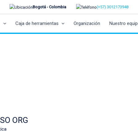
Bogotá - Colombia
(+57) 3012173948
s
Caja de herramientas
Organización
Nuestro equi
 ISO ORG
tica