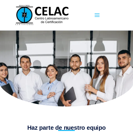
Ir
al
contenido
Trabaja con
nosotros
Haz parte de nuestro equipo